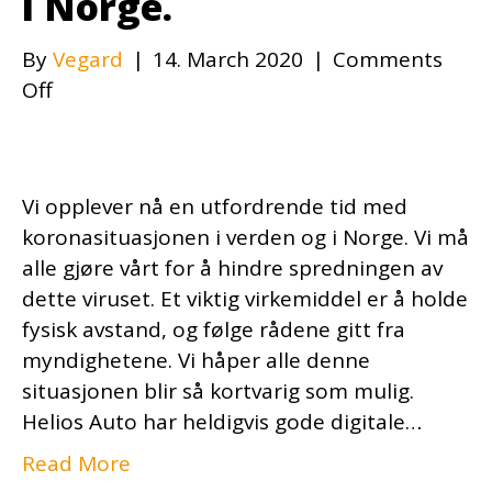
i Norge.
By
Vegard
|
14. March 2020
|
Comments
on
Off
Ang.
koronasituasjonen
vi
Vi opplever nå en utfordrende tid med
nå
koronasituasjonen i verden og i Norge. Vi må
opplever
alle gjøre vårt for å hindre spredningen av
i
dette viruset. Et viktig virkemiddel er å holde
verden
fysisk avstand, og følge rådene gitt fra
og
myndighetene. Vi håper alle denne
i
situasjonen blir så kortvarig som mulig.
Norge.
Helios Auto har heldigvis gode digitale…
Read More